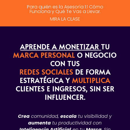
Para quién es la Asesoría 1:1 Cómo
Funciona y Qué Te Vas a Llevar.
MIRA LA CLASE
APRENDE A MONETIZAR
TU
MARCA PERSONAL
O NEGOCIO
CON TUS
REDES SOCIALES
DE FORMA
ESTRATÉGICA Y
MULTIPLICA
CLIENTES E INGRESOS
, SIN SER
INFLUENCER.
Crea
comunidad,
escala
tu visibilidad y
aumenta
tu productividad con
Inteligencia Artificial
en tu
Marca
, Sin